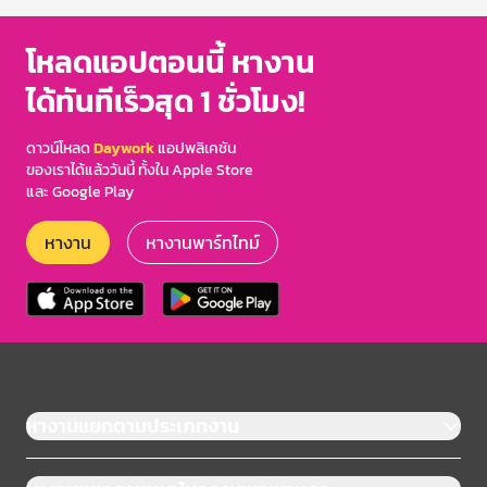
โหลดแอปตอนนี้ หางาน
ได้ทันทีเร็วสุด 1 ชั่วโมง!
ดาวน์โหลด
Daywork
แอปพลิเคชัน
ของเราได้แล้ววันนี้ ทั้งใน Apple Store
และ Google Play
หางาน
หางานพาร์ทไทม์
หางานแยกตามประเภทงาน