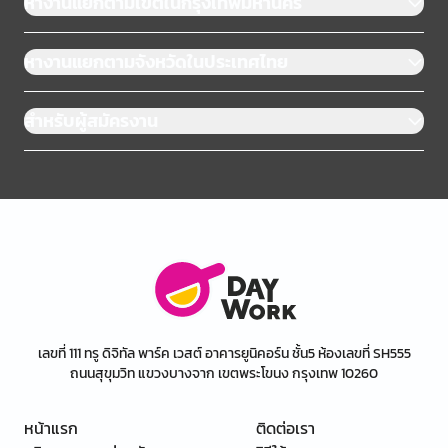
หางานแยกตามเขตในกรุงเทพมหานคร
หางานแยกตามจังหวัดในประเทศไทย
สำหรับผู้สมัครงาน
เลขที่ 111 ทรู ดิจิทัล พาร์ค เวสต์ อาคารยูนิคอร์น ชั้น5 ห้องเลขที่ SH555
ถนนสุขุมวิท แขวงบางจาก เขตพระโขนง กรุงเทพ 10260
หน้าแรก
ติดต่อเรา