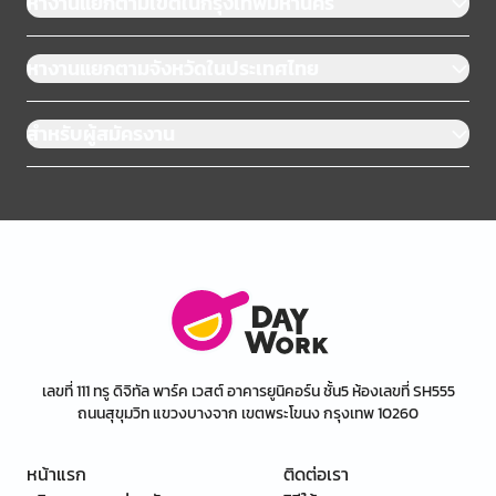
หางานแยกตามเขตในกรุงเทพมหานคร
หางานแยกตามจังหวัดในประเทศไทย
สำหรับผู้สมัครงาน
เลขที่ 111 ทรู ดิจิทัล พาร์ค เวสต์ อาคารยูนิคอร์น ชั้น5 ห้องเลขที่ SH555
ถนนสุขุมวิท แขวงบางจาก เขตพระโขนง กรุงเทพ 10260
หน้าแรก
ติดต่อเรา