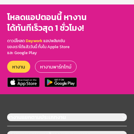
โหลดแอปตอนนี้ หางาน
ได้ทันทีเร็วสุด 1 ชั่วโมง!
ดาวน์โหลด
Daywork
แอปพลิเคชัน
ของเราได้แล้ววันนี้ ทั้งใน Apple Store
และ Google Play
หางาน
หางานพาร์ทไทม์
หางานแยกตามประเภทงาน