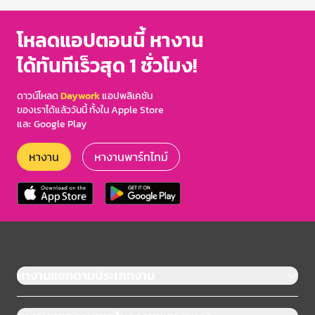
โหลดแอปตอนนี้ หางาน
ได้ทันทีเร็วสุด 1 ชั่วโมง!
ดาวน์โหลด
Daywork
แอปพลิเคชัน
ของเราได้แล้ววันนี้ ทั้งใน Apple Store
และ Google Play
หางาน
หางานพาร์ทไทม์
หางานแยกตามประเภทงาน