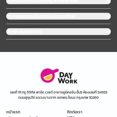
หางานแยกตามเขตในกรุงเทพมหานคร
หางานแยกตามจังหวัดในประเทศไทย
สำหรับผู้สมัครงาน
เลขที่ 111 ทรู ดิจิทัล พาร์ค เวสต์ อาคารยูนิคอร์น ชั้น5 ห้องเลขที่ SH555
ถนนสุขุมวิท แขวงบางจาก เขตพระโขนง กรุงเทพ 10260
หน้าแรก
ติดต่อเรา