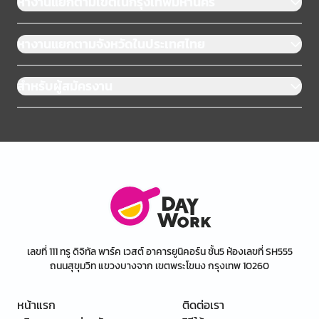
หางานแยกตามเขตในกรุงเทพมหานคร
หางานแยกตามจังหวัดในประเทศไทย
สำหรับผู้สมัครงาน
เลขที่ 111 ทรู ดิจิทัล พาร์ค เวสต์ อาคารยูนิคอร์น ชั้น5 ห้องเลขที่ SH555
ถนนสุขุมวิท แขวงบางจาก เขตพระโขนง กรุงเทพ 10260
หน้าแรก
ติดต่อเรา