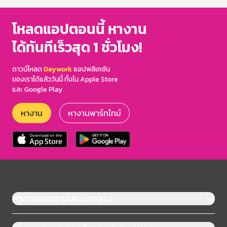
โหลดแอปตอนนี้ หางาน
ได้ทันทีเร็วสุด 1 ชั่วโมง!
ดาวน์โหลด
Daywork
แอปพลิเคชัน
ของเราได้แล้ววันนี้ ทั้งใน Apple Store
และ Google Play
หางาน
หางานพาร์ทไทม์
หางานแยกตามประเภทงาน