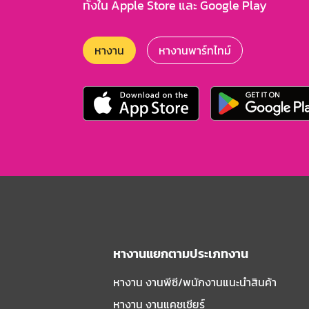
ทั้งใน Apple Store และ Google Play
หางาน
หางานพาร์ทไทม์
หางานแยกตามประเภทงาน
หางาน งานพีซี/พนักงานแนะนําสินค้า
หางาน งานแคชเชียร์