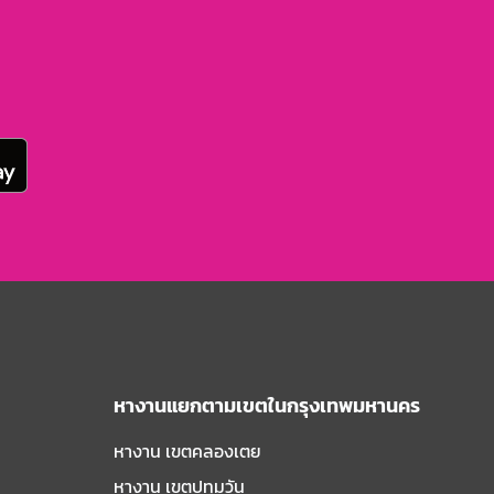
หางานแยกตามเขตในกรุงเทพมหานคร
หางาน เขตคลองเตย
หางาน เขตปทุมวัน