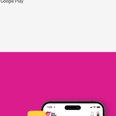
ะ Google Play