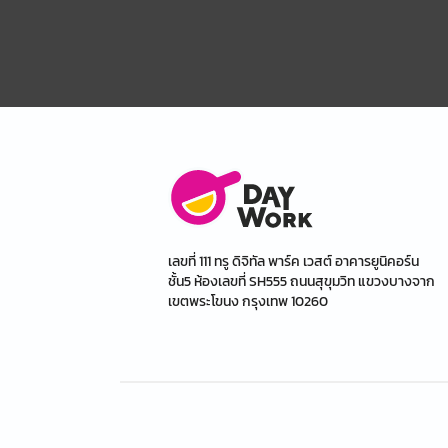
เลขที่ 111 ทรู ดิจิทัล พาร์ค เวสต์ อาคารยูนิคอร์น
ชั้น5 ห้องเลขที่ SH555 ถนนสุขุมวิท แขวงบางจาก
เขตพระโขนง กรุงเทพ 10260