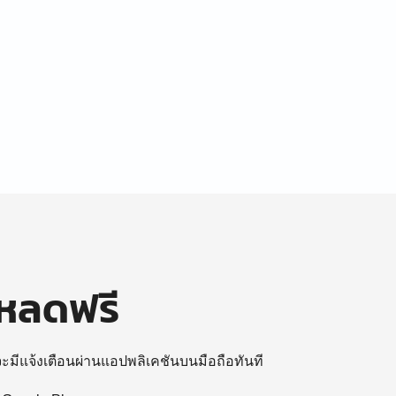
โหลดฟรี
 จะมีแจ้งเตือนผ่านแอปพลิเคชันบนมือถือทันที