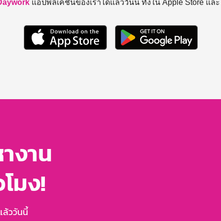
Daywork
แอปพลิเคชันของเราได้แล้ววันนี้ ทั้งใน Apple Store แล
หางาน
่วโมง!
้ววันนี้