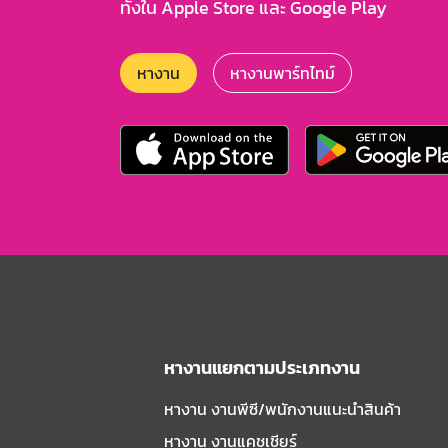
ทั้งใน Apple Store และ Google Play
หางาน
หางานพาร์ทไทม์
หางานแยกตามประเภทงาน
หางาน งานพีซี/พนักงานแนะนําสินค้า
หางาน งานแคชเชียร์