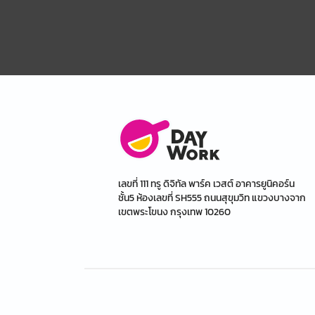
เลขที่ 111 ทรู ดิจิทัล พาร์ค เวสต์ อาคารยูนิคอร์น
ชั้น5 ห้องเลขที่ SH555 ถนนสุขุมวิท แขวงบางจาก
เขตพระโขนง กรุงเทพ 10260