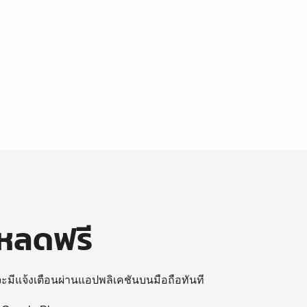
โหลดฟรี
 จะมีแจ้งเตือนผ่านแอปพลิเคชันบนมือถือทันที