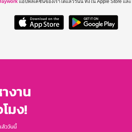
Daywork
แอปพลิเคชันของเราได้แล้ววันนี้ ทั้งใน Apple Store แล
หางาน
่วโมง!
้ววันนี้