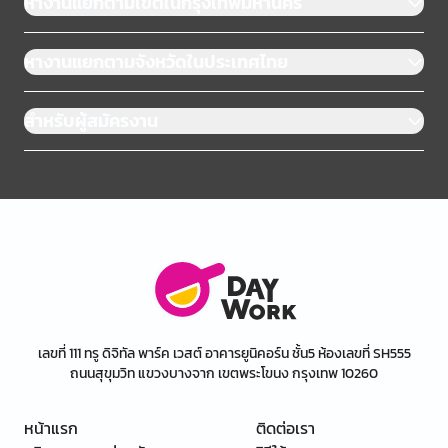
หางานแยกตามเขตในกรุงเทพมหานคร
หางานแยกตามจังหวัดในประเทศไทย
สำหรับผู้สมัครงาน
เลขที่ 111 ทรู ดิจิทัล พาร์ค เวสต์ อาคารยูนิคอร์น ชั้น5 ห้องเลขที่ SH555
ถนนสุขุมวิท แขวงบางจาก เขตพระโขนง กรุงเทพ 10260
หน้าแรก
ติดต่อเรา