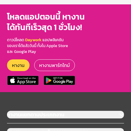
โหลดแอปตอนนี้ หางาน
ได้ทันทีเร็วสุด 1 ชั่วโมง!
ดาวน์โหลด
Daywork
แอปพลิเคชัน
ของเราได้แล้ววันนี้ ทั้งใน Apple Store
และ Google Play
หางาน
หางานพาร์ทไทม์
หางานแยกตามประเภทงาน