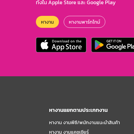
ทั้งใน Apple Store และ Google Play
หางาน
หางานพาร์ทไทม์
หางานแยกตามประเภทงาน
หางาน งานพีซี/พนักงานแนะนําสินค้า
หางาน งานแคชเชียร์