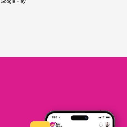
ะ Google Play