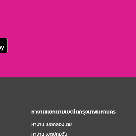
หางานแยกตามเขตในกรุงเทพมหานคร
หางาน เขตคลองเตย
หางาน เขตปทุมวัน