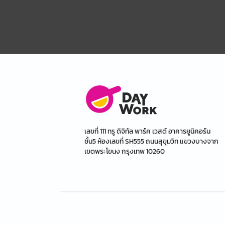
เลขที่ 111 ทรู ดิจิทัล พาร์ค เวสต์ อาคารยูนิคอร์น
ชั้น5 ห้องเลขที่ SH555 ถนนสุขุมวิท แขวงบางจาก
เขตพระโขนง กรุงเทพ 10260