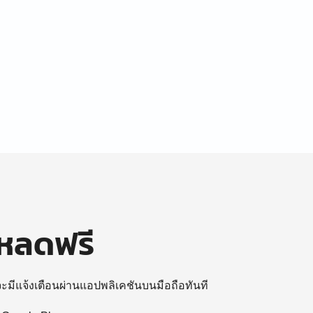
โหลดฟรี
 จะมีแจ้งเตือนผ่านแอปพลิเคชันบนมือถือทันที