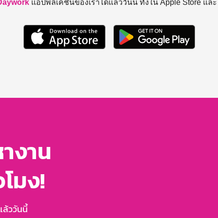
Daywork
แอปพลิเคชันของเราได้แล้ววันนี้ ทั้งใน Apple Store แล
หางาน
่วโมง!
้ววันนี้