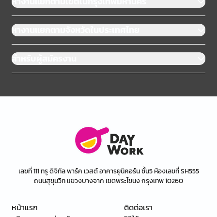
หางานแยกตามเขตในกรุงเทพมหานคร
หางานแยกตามจังหวัดในประเทศไทย
สำหรับผู้สมัครงาน
เลขที่ 111 ทรู ดิจิทัล พาร์ค เวสต์ อาคารยูนิคอร์น ชั้น5 ห้องเลขที่ SH555
ถนนสุขุมวิท แขวงบางจาก เขตพระโขนง กรุงเทพ 10260
หน้าแรก
ติดต่อเรา