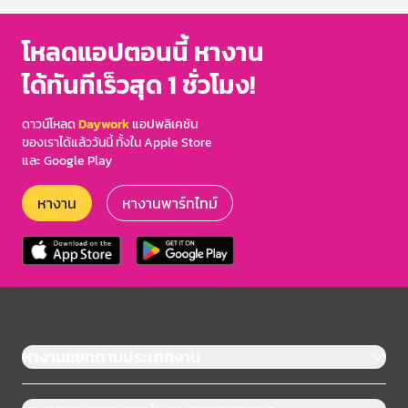
โหลดแอปตอนนี้ หางาน
ได้ทันทีเร็วสุด 1 ชั่วโมง!
ดาวน์โหลด
Daywork
แอปพลิเคชัน
ของเราได้แล้ววันนี้ ทั้งใน Apple Store
และ Google Play
หางาน
หางานพาร์ทไทม์
หางานแยกตามประเภทงาน