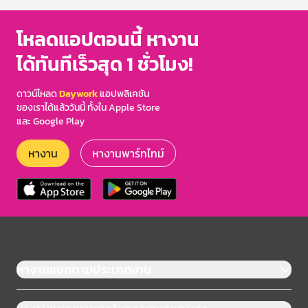
โหลดแอปตอนนี้ หางาน
ได้ทันทีเร็วสุด 1 ชั่วโมง!
ดาวน์โหลด
Daywork
แอปพลิเคชัน
ของเราได้แล้ววันนี้ ทั้งใน Apple Store
และ Google Play
หางาน
หางานพาร์ทไทม์
หางานแยกตามประเภทงาน