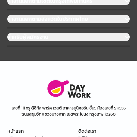
หางานแยกตามเขตในกรุงเทพมหานคร
หางานแยกตามจังหวัดในประเทศไทย
สำหรับผู้สมัครงาน
เลขที่ 111 ทรู ดิจิทัล พาร์ค เวสต์ อาคารยูนิคอร์น ชั้น5 ห้องเลขที่ SH555
ถนนสุขุมวิท แขวงบางจาก เขตพระโขนง กรุงเทพ 10260
หน้าแรก
ติดต่อเรา