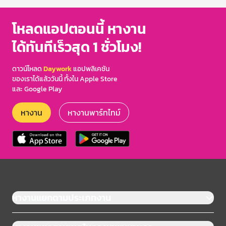
โหลดแอปตอนนี้ หางาน
ได้ทันทีเร็วสุด 1 ชั่วโมง!
ดาวน์โหลด
Daywork
แอปพลิเคชัน
ของเราได้แล้ววันนี้ ทั้งใน Apple Store
และ Google Play
หางาน
หางานพาร์ทไทม์
หางานแยกตามประเภทงาน