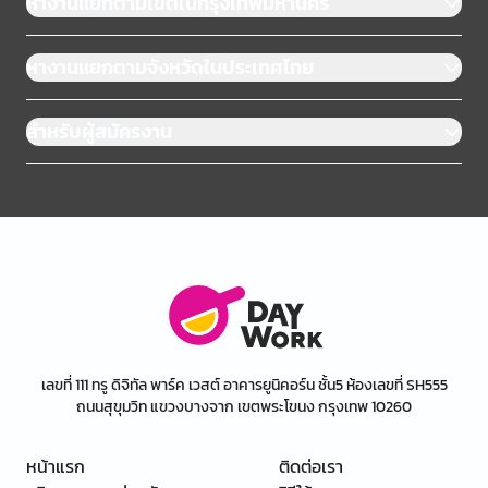
หางานแยกตามเขตในกรุงเทพมหานคร
หางานแยกตามจังหวัดในประเทศไทย
สำหรับผู้สมัครงาน
เลขที่ 111 ทรู ดิจิทัล พาร์ค เวสต์ อาคารยูนิคอร์น ชั้น5 ห้องเลขที่ SH555
ถนนสุขุมวิท แขวงบางจาก เขตพระโขนง กรุงเทพ 10260
หน้าแรก
ติดต่อเรา