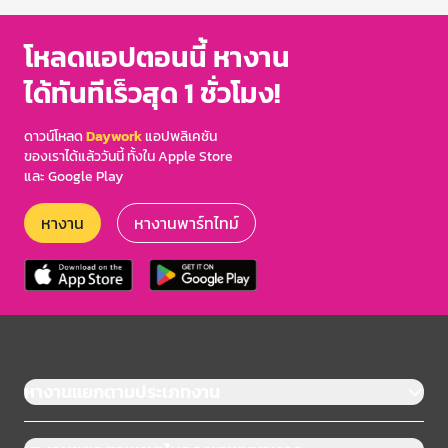
โหลดแอปตอนนี้ หางาน
ได้ทันทีเร็วสุด 1 ชั่วโมง!
ดาวน์โหลด
Daywork
แอปพลิเคชัน
ของเราได้แล้ววันนี้ ทั้งใน Apple Store
และ Google Play
หางาน
หางานพาร์ทไทม์
หางานแยกตามประเภทงาน