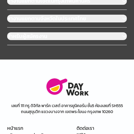
หางานแยกตามเขตในกรุงเทพมหานคร
หางานแยกตามจังหวัดในประเทศไทย
สำหรับผู้สมัครงาน
เลขที่ 111 ทรู ดิจิทัล พาร์ค เวสต์ อาคารยูนิคอร์น ชั้น5 ห้องเลขที่ SH555
ถนนสุขุมวิท แขวงบางจาก เขตพระโขนง กรุงเทพ 10260
หน้าแรก
ติดต่อเรา