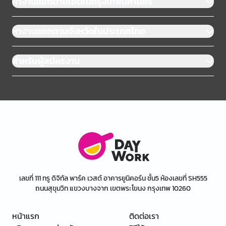
หางานแยกตามเขตในกรุงเทพมหานคร
หางานแยกตามจังหวัดในประเทศไทย
สำหรับผู้สมัครงาน
เลขที่ 111 ทรู ดิจิทัล พาร์ค เวสต์ อาคารยูนิคอร์น ชั้น5 ห้องเลขที่ SH555
ถนนสุขุมวิท แขวงบางจาก เขตพระโขนง กรุงเทพ 10260
หน้าแรก
ติดต่อเรา