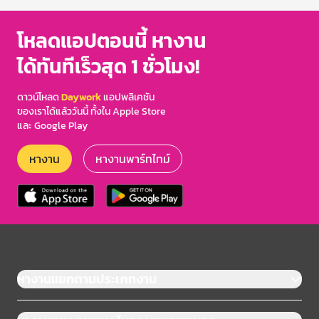
โหลดแอปตอนนี้ หางาน
ได้ทันทีเร็วสุด 1 ชั่วโมง!
ดาวน์โหลด
Daywork
แอปพลิเคชัน
ของเราได้แล้ววันนี้ ทั้งใน Apple Store
และ Google Play
หางาน
หางานพาร์ทไทม์
หางานแยกตามประเภทงาน