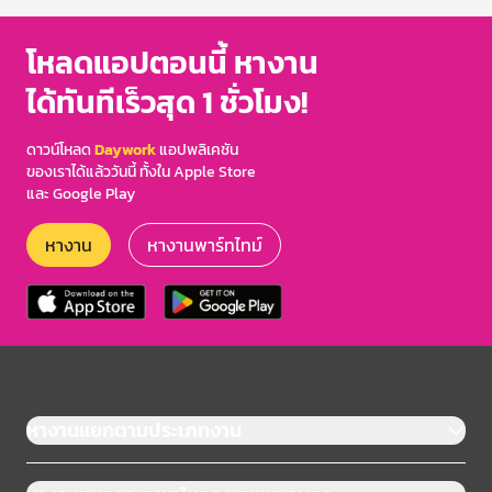
โหลดแอปตอนนี้ หางาน
ได้ทันทีเร็วสุด 1 ชั่วโมง!
ดาวน์โหลด
Daywork
แอปพลิเคชัน
ของเราได้แล้ววันนี้ ทั้งใน Apple Store
และ Google Play
หางาน
หางานพาร์ทไทม์
หางานแยกตามประเภทงาน