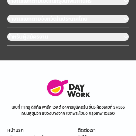
หางานแยกตามเขตในกรุงเทพมหานคร
หางานแยกตามจังหวัดในประเทศไทย
สำหรับผู้สมัครงาน
เลขที่ 111 ทรู ดิจิทัล พาร์ค เวสต์ อาคารยูนิคอร์น ชั้น5 ห้องเลขที่ SH555
ถนนสุขุมวิท แขวงบางจาก เขตพระโขนง กรุงเทพ 10260
หน้าแรก
ติดต่อเรา