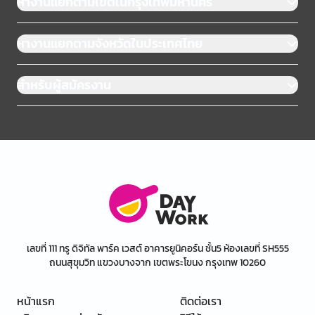
หางานแยกตามเขตในกรุงเทพมหานคร
หางานแยกตามจังหวัดในประเทศไทย
สำหรับผู้สมัครงาน
เลขที่ 111 ทรู ดิจิทัล พาร์ค เวสต์ อาคารยูนิคอร์น ชั้น5 ห้องเลขที่ SH555
ถนนสุขุมวิท แขวงบางจาก เขตพระโขนง กรุงเทพ 10260
หน้าแรก
ติดต่อเรา