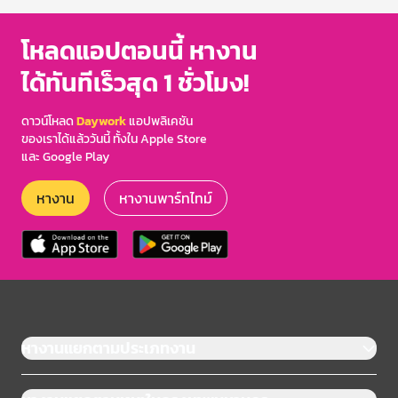
โหลดแอปตอนนี้ หางาน
ได้ทันทีเร็วสุด 1 ชั่วโมง!
ดาวน์โหลด
Daywork
แอปพลิเคชัน
ของเราได้แล้ววันนี้ ทั้งใน Apple Store
และ Google Play
หางาน
หางานพาร์ทไทม์
หางานแยกตามประเภทงาน