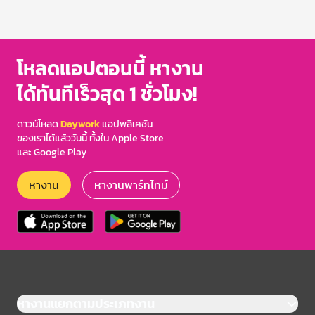
โหลดแอปตอนนี้ หางาน
ได้ทันทีเร็วสุด 1 ชั่วโมง!
ดาวน์โหลด
Daywork
แอปพลิเคชัน
ของเราได้แล้ววันนี้ ทั้งใน Apple Store
และ Google Play
หางาน
หางานพาร์ทไทม์
หางานแยกตามประเภทงาน