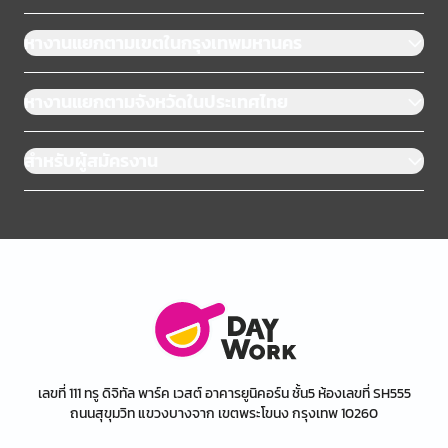
หางานแยกตามเขตในกรุงเทพมหานคร
หางานแยกตามจังหวัดในประเทศไทย
สำหรับผู้สมัครงาน
เลขที่ 111 ทรู ดิจิทัล พาร์ค เวสต์ อาคารยูนิคอร์น ชั้น5 ห้องเลขที่ SH555
ถนนสุขุมวิท แขวงบางจาก เขตพระโขนง กรุงเทพ 10260