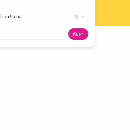
กตำบล/แขวง
ค้นหา