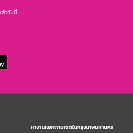
้ววันนี้
หางานแยกตามเขตในกรุงเทพมหานคร