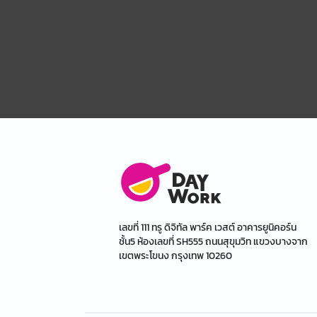
เลขที่ 111 ทรู ดิจิทัล พาร์ค เวสต์ อาคารยูนิคอร์น
ชั้น5 ห้องเลขที่ SH555 ถนนสุขุมวิท แขวงบางจาก
เขตพระโขนง กรุงเทพ 10260