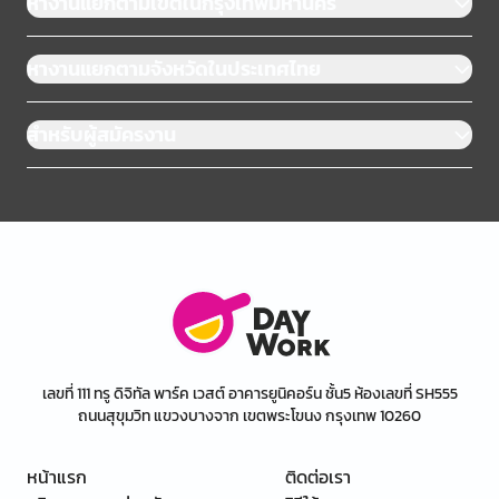
หางานแยกตามเขตในกรุงเทพมหานคร
หางานแยกตามจังหวัดในประเทศไทย
สำหรับผู้สมัครงาน
เลขที่ 111 ทรู ดิจิทัล พาร์ค เวสต์ อาคารยูนิคอร์น ชั้น5 ห้องเลขที่ SH555
ถนนสุขุมวิท แขวงบางจาก เขตพระโขนง กรุงเทพ 10260
หน้าแรก
ติดต่อเรา