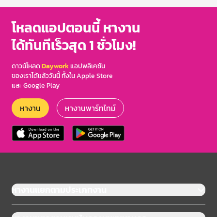
โหลดแอปตอนนี้ หางาน
ได้ทันทีเร็วสุด 1 ชั่วโมง!
ดาวน์โหลด
Daywork
แอปพลิเคชัน
ของเราได้แล้ววันนี้ ทั้งใน Apple Store
และ Google Play
หางาน
หางานพาร์ทไทม์
หางานแยกตามประเภทงาน