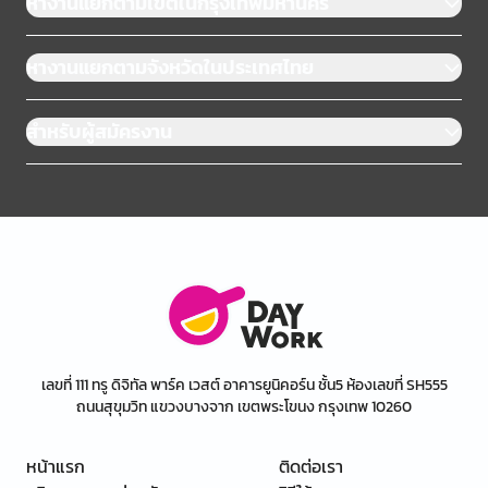
หางานแยกตามเขตในกรุงเทพมหานคร
หางานแยกตามจังหวัดในประเทศไทย
สำหรับผู้สมัครงาน
เลขที่ 111 ทรู ดิจิทัล พาร์ค เวสต์ อาคารยูนิคอร์น ชั้น5 ห้องเลขที่ SH555
ถนนสุขุมวิท แขวงบางจาก เขตพระโขนง กรุงเทพ 10260
หน้าแรก
ติดต่อเรา