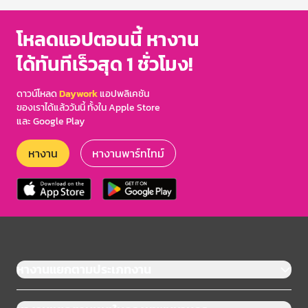
โหลดแอปตอนนี้ หางาน
ได้ทันทีเร็วสุด 1 ชั่วโมง!
ดาวน์โหลด
Daywork
แอปพลิเคชัน
ของเราได้แล้ววันนี้ ทั้งใน Apple Store
และ Google Play
หางาน
หางานพาร์ทไทม์
หางานแยกตามประเภทงาน