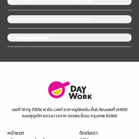
หางานแยกตามเขตในกรุงเทพมหานคร
หางานแยกตามจังหวัดในประเทศไทย
สำหรับผู้สมัครงาน
เลขที่ 111 ทรู ดิจิทัล พาร์ค เวสต์ อาคารยูนิคอร์น ชั้น5 ห้องเลขที่ SH555
ถนนสุขุมวิท แขวงบางจาก เขตพระโขนง กรุงเทพ 10260
หน้าแรก
ติดต่อเรา