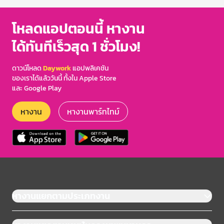
โหลดแอปตอนนี้ หางาน
ได้ทันทีเร็วสุด 1 ชั่วโมง!
ดาวน์โหลด
Daywork
แอปพลิเคชัน
ของเราได้แล้ววันนี้ ทั้งใน Apple Store
และ Google Play
หางาน
หางานพาร์ทไทม์
หางานแยกตามประเภทงาน