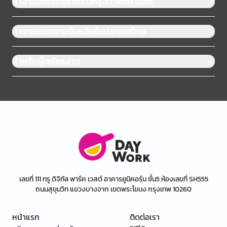
หางานแยกตามเขตในกรุงเทพมหานคร
หางานแยกตามจังหวัดในประเทศไทย
สำหรับผู้สมัครงาน
เลขที่ 111 ทรู ดิจิทัล พาร์ค เวสต์ อาคารยูนิคอร์น ชั้น5 ห้องเลขที่ SH555
ถนนสุขุมวิท แขวงบางจาก เขตพระโขนง กรุงเทพ 10260
หน้าแรก
ติดต่อเรา