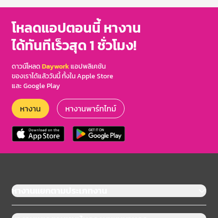
โหลดแอปตอนนี้ หางาน
ได้ทันทีเร็วสุด 1 ชั่วโมง!
ดาวน์โหลด
Daywork
แอปพลิเคชัน
ของเราได้แล้ววันนี้ ทั้งใน Apple Store
และ Google Play
หางาน
หางานพาร์ทไทม์
หางานแยกตามประเภทงาน