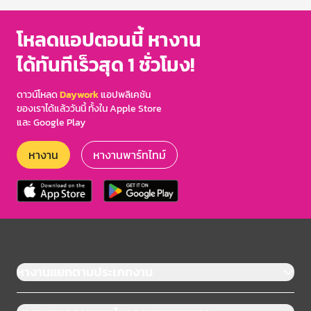
โหลดแอปตอนนี้ หางาน
ได้ทันทีเร็วสุด 1 ชั่วโมง!
ดาวน์โหลด
Daywork
แอปพลิเคชัน
ของเราได้แล้ววันนี้ ทั้งใน Apple Store
และ Google Play
หางาน
หางานพาร์ทไทม์
หางานแยกตามประเภทงาน