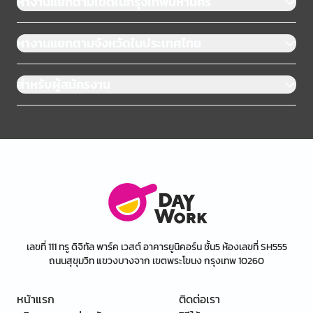
หางานแยกตามเขตในกรุงเทพมหานคร
หางานแยกตามจังหวัดในประเทศไทย
สำหรับผู้สมัครงาน
เลขที่ 111 ทรู ดิจิทัล พาร์ค เวสต์ อาคารยูนิคอร์น ชั้น5 ห้องเลขที่ SH555
ถนนสุขุมวิท แขวงบางจาก เขตพระโขนง กรุงเทพ 10260
หน้าแรก
ติดต่อเรา