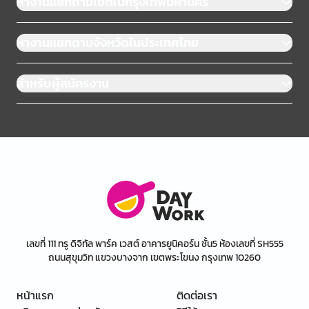
หางานแยกตามเขตในกรุงเทพมหานคร
หางานแยกตามจังหวัดในประเทศไทย
สำหรับผู้สมัครงาน
เลขที่ 111 ทรู ดิจิทัล พาร์ค เวสต์ อาคารยูนิคอร์น ชั้น5 ห้องเลขที่ SH555
ถนนสุขุมวิท แขวงบางจาก เขตพระโขนง กรุงเทพ 10260
หน้าแรก
ติดต่อเรา