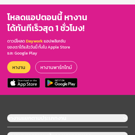
โหลดแอปตอนนี้ หางาน
ได้ทันทีเร็วสุด 1 ชั่วโมง!
ดาวน์โหลด
Daywork
แอปพลิเคชัน
ของเราได้แล้ววันนี้ ทั้งใน Apple Store
และ Google Play
หางาน
หางานพาร์ทไทม์
หางานแยกตามประเภทงาน