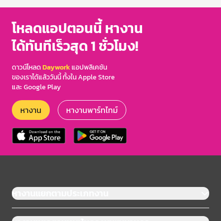
โหลดแอปตอนนี้ หางาน
ได้ทันทีเร็วสุด 1 ชั่วโมง!
ดาวน์โหลด
Daywork
แอปพลิเคชัน
ของเราได้แล้ววันนี้ ทั้งใน Apple Store
และ Google Play
หางาน
หางานพาร์ทไทม์
หางานแยกตามประเภทงาน