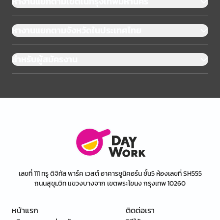
หางานแยกตามเขตในกรุงเทพมหานคร
หางานแยกตามจังหวัดในประเทศไทย
สำหรับผู้สมัครงาน
เลขที่ 111 ทรู ดิจิทัล พาร์ค เวสต์ อาคารยูนิคอร์น ชั้น5 ห้องเลขที่ SH555
ถนนสุขุมวิท แขวงบางจาก เขตพระโขนง กรุงเทพ 10260
หน้าแรก
ติดต่อเรา