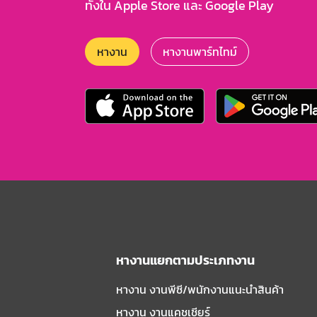
ทั้งใน Apple Store และ Google Play
หางาน
หางานพาร์ทไทม์
หางานแยกตามประเภทงาน
หางาน งานพีซี/พนักงานแนะนําสินค้า
หางาน งานแคชเชียร์