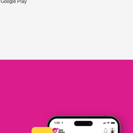
ะ Google Play