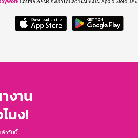
Daywork
แอปพลิเคชันของเราได้แล้ววันนี้ ทั้งใน Apple Store แล
หางาน
่วโมง!
้ววันนี้