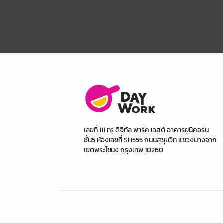
เลขที่ 111 ทรู ดิจิทัล พาร์ค เวสต์ อาคารยูนิคอร์น
ชั้น5 ห้องเลขที่ SH555 ถนนสุขุมวิท แขวงบางจาก
เขตพระโขนง กรุงเทพ 10260