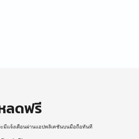
โหลดฟรี
 จะมีแจ้งเตือนผ่านแอปพลิเคชันบนมือถือทันที