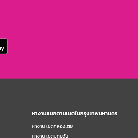
หางานแยกตามเขตในกรุงเทพมหานคร
หางาน เขตคลองเตย
หางาน เขตปทุมวัน