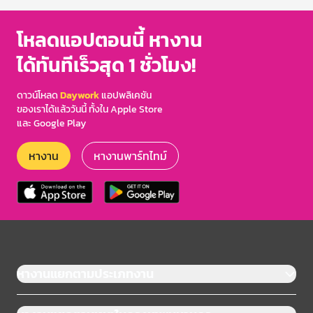
โหลดแอปตอนนี้ หางาน
ได้ทันทีเร็วสุด 1 ชั่วโมง!
ดาวน์โหลด
Daywork
แอปพลิเคชัน
ของเราได้แล้ววันนี้ ทั้งใน Apple Store
และ Google Play
หางาน
หางานพาร์ทไทม์
หางานแยกตามประเภทงาน