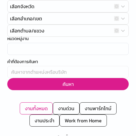
เลือกจังหวัด
เลือกอำเภอ/เขต
เลือกตำบล/แขวง
หมวดหมู่งาน
คำที่ต้องการค้นหา
ค้นหา
งานทั้งหมด
งานด่วน
งานพาร์ทไทม์
งานประจำ
Work from Home