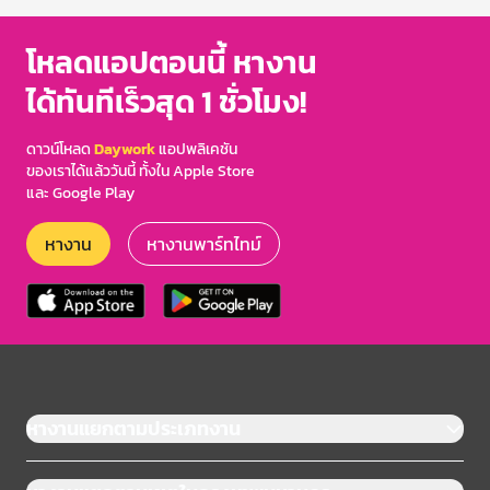
โหลดแอปตอนนี้ หางาน
ได้ทันทีเร็วสุด 1 ชั่วโมง!
ดาวน์โหลด
Daywork
แอปพลิเคชัน
ของเราได้แล้ววันนี้ ทั้งใน Apple Store
และ Google Play
หางาน
หางานพาร์ทไทม์
หางานแยกตามประเภทงาน