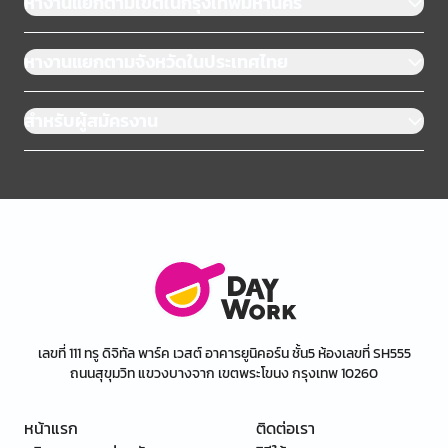
หางานแยกตามเขตในกรุงเทพมหานคร
หางานแยกตามจังหวัดในประเทศไทย
สำหรับผู้สมัครงาน
เลขที่ 111 ทรู ดิจิทัล พาร์ค เวสต์ อาคารยูนิคอร์น ชั้น5 ห้องเลขที่ SH555
ถนนสุขุมวิท แขวงบางจาก เขตพระโขนง กรุงเทพ 10260
หน้าแรก
ติดต่อเรา