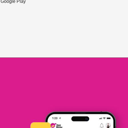
ะ Google Play