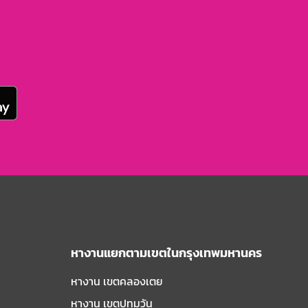
หางานแยกตามเขตในกรุงเทพมหานคร
หางาน เขตคลองเตย
หางาน เขตปทุมวัน