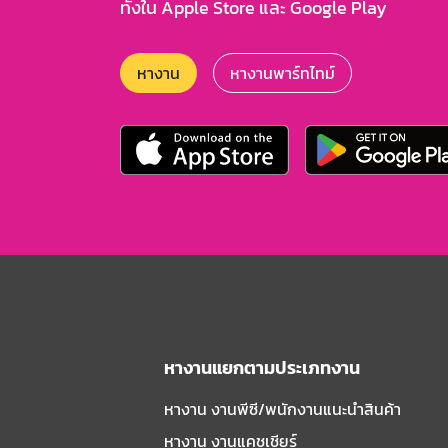
ทั้งใน Apple Store และ Google Play
หางาน
หางานพาร์ทไทม์
หางานแยกตามประเภทงาน
หางาน งานพีซี/พนักงานแนะนําสินค้า
หางาน งานแคชเชียร์