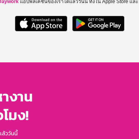
Daywork
แอปพลิเคชันของเราได้แล้ววันนี้ ทั้งใน Apple Store แล
หางาน
่วโมง!
้ววันนี้