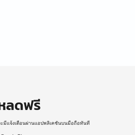
โหลดฟรี
 จะมีแจ้งเตือนผ่านแอปพลิเคชันบนมือถือทันที