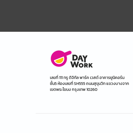
เลขที่ 111 ทรู ดิจิทัล พาร์ค เวสต์ อาคารยูนิคอร์น
ชั้น5 ห้องเลขที่ SH555 ถนนสุขุมวิท แขวงบางจาก
เขตพระโขนง กรุงเทพ 10260