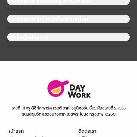
หางานแยกตามเขตในกรุงเทพมหานคร
หางานแยกตามจังหวัดในประเทศไทย
สำหรับผู้สมัครงาน
เลขที่ 111 ทรู ดิจิทัล พาร์ค เวสต์ อาคารยูนิคอร์น ชั้น5 ห้องเลขที่ SH555
ถนนสุขุมวิท แขวงบางจาก เขตพระโขนง กรุงเทพ 10260
หน้าแรก
ติดต่อเรา