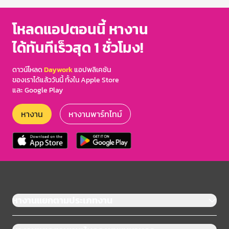
โหลดแอปตอนนี้ หางาน
ได้ทันทีเร็วสุด 1 ชั่วโมง!
ดาวน์โหลด
Daywork
แอปพลิเคชัน
ของเราได้แล้ววันนี้ ทั้งใน Apple Store
และ Google Play
หางาน
หางานพาร์ทไทม์
หางานแยกตามประเภทงาน