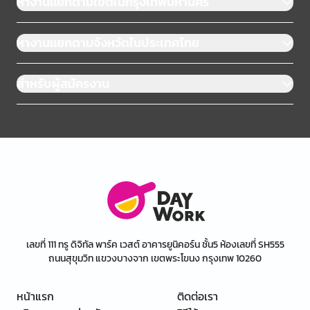
หางานแยกตามเขตในกรุงเทพมหานคร
หางานแยกตามจังหวัดในประเทศไทย
สำหรับผู้สมัครงาน
เลขที่ 111 ทรู ดิจิทัล พาร์ค เวสต์ อาคารยูนิคอร์น ชั้น5 ห้องเลขที่ SH555
ถนนสุขุมวิท แขวงบางจาก เขตพระโขนง กรุงเทพ 10260
หน้าแรก
ติดต่อเรา