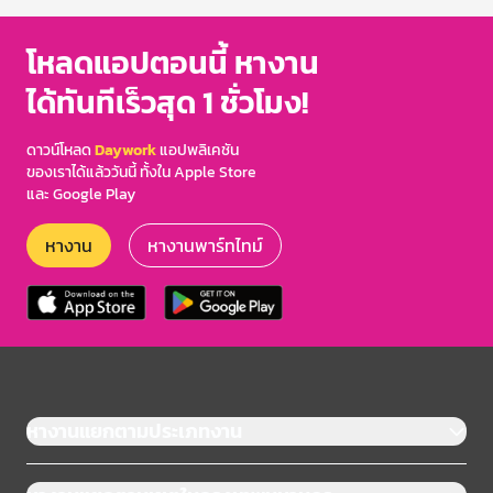
โหลดแอปตอนนี้ หางาน
ได้ทันทีเร็วสุด 1 ชั่วโมง!
ดาวน์โหลด
Daywork
แอปพลิเคชัน
ของเราได้แล้ววันนี้ ทั้งใน Apple Store
และ Google Play
หางาน
หางานพาร์ทไทม์
หางานแยกตามประเภทงาน