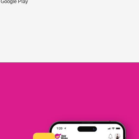
ะ Google Play