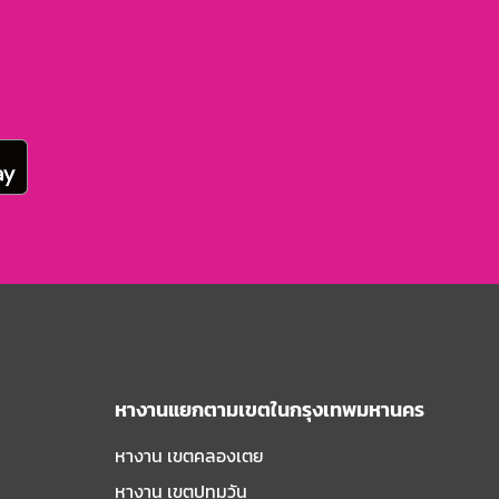
หางานแยกตามเขตในกรุงเทพมหานคร
หางาน เขตคลองเตย
หางาน เขตปทุมวัน