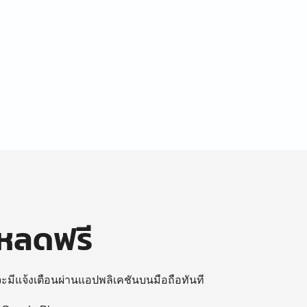
โหลดฟรี
 จะมีแจ้งเตือนผ่านแอปพลิเคชันบนมือถือทันที