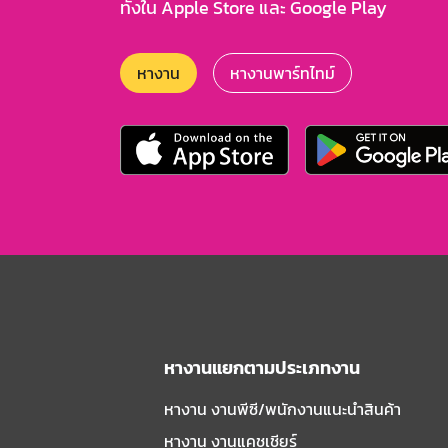
ทั้งใน Apple Store และ Google Play
หางาน
หางานพาร์ทไทม์
หางานแยกตามประเภทงาน
หางาน งานพีซี/พนักงานแนะนําสินค้า
หางาน งานแคชเชียร์