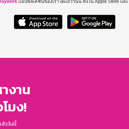
Daywork
แอปพลิเคชันของเราได้แล้ววันนี้ ทั้งใน Apple Store แล
หางาน
่วโมง!
้ววันนี้