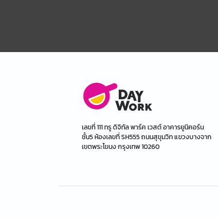
เลขที่ 111 ทรู ดิจิทัล พาร์ค เวสต์ อาคารยูนิคอร์น
ชั้น5 ห้องเลขที่ SH555 ถนนสุขุมวิท แขวงบางจาก
เขตพระโขนง กรุงเทพ 10260