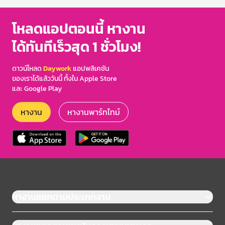
โหลดแอปตอนนี้ หางาน
ได้ทันทีเร็วสุด 1 ชั่วโมง!
ดาวน์โหลด
Daywork
แอปพลิเคชัน
ของเราได้แล้ววันนี้ ทั้งใน Apple Store
และ Google Play
หางาน
หางานพาร์ทไทม์
หางานแยกตามประเภทงาน