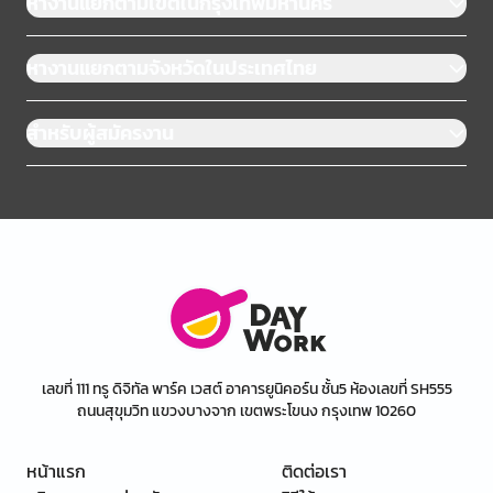
หางานแยกตามเขตในกรุงเทพมหานคร
หางานแยกตามจังหวัดในประเทศไทย
สำหรับผู้สมัครงาน
เลขที่ 111 ทรู ดิจิทัล พาร์ค เวสต์ อาคารยูนิคอร์น ชั้น5 ห้องเลขที่ SH555
ถนนสุขุมวิท แขวงบางจาก เขตพระโขนง กรุงเทพ 10260
หน้าแรก
ติดต่อเรา