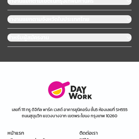
หางานแยกตามเขตในกรุงเทพมหานคร
หางานแยกตามจังหวัดในประเทศไทย
สำหรับผู้สมัครงาน
เลขที่ 111 ทรู ดิจิทัล พาร์ค เวสต์ อาคารยูนิคอร์น ชั้น5 ห้องเลขที่ SH555
ถนนสุขุมวิท แขวงบางจาก เขตพระโขนง กรุงเทพ 10260
หน้าแรก
ติดต่อเรา