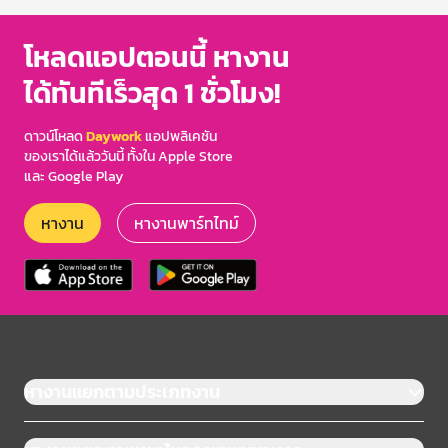
โหลดแอปตอนนี้ หางาน
ได้ทันทีเร็วสุด 1 ชั่วโมง!
ดาวน์โหลด
Daywork
แอปพลิเคชัน
ของเราได้แล้ววันนี้ ทั้งใน Apple Store
และ Google Play
หางาน
หางานพาร์ทไทม์
หางานแยกตามประเภทงาน