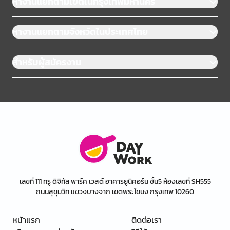
หางานแยกตามเขตในกรุงเทพมหานคร
หางานแยกตามจังหวัดในประเทศไทย
สำหรับผู้สมัครงาน
เลขที่ 111 ทรู ดิจิทัล พาร์ค เวสต์ อาคารยูนิคอร์น ชั้น5 ห้องเลขที่ SH555
ถนนสุขุมวิท แขวงบางจาก เขตพระโขนง กรุงเทพ 10260
หน้าแรก
ติดต่อเรา