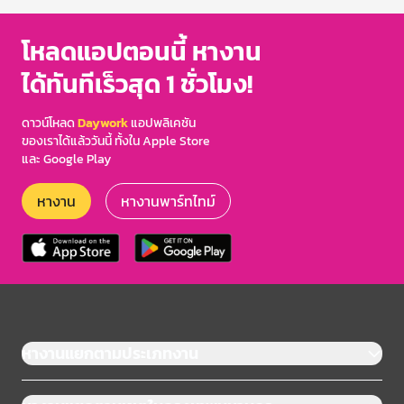
โหลดแอปตอนนี้ หางาน
ได้ทันทีเร็วสุด 1 ชั่วโมง!
ดาวน์โหลด
Daywork
แอปพลิเคชัน
ของเราได้แล้ววันนี้ ทั้งใน Apple Store
และ Google Play
หางาน
หางานพาร์ทไทม์
หางานแยกตามประเภทงาน