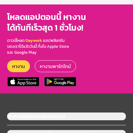
โหลดแอปตอนนี้ หางาน
ได้ทันทีเร็วสุด 1 ชั่วโมง!
ดาวน์โหลด
Daywork
แอปพลิเคชัน
ของเราได้แล้ววันนี้ ทั้งใน Apple Store
และ Google Play
หางาน
หางานพาร์ทไทม์
หางานแยกตามประเภทงาน