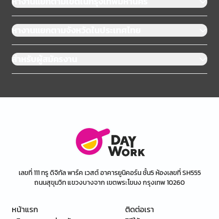
หางานแยกตามเขตในกรุงเทพมหานคร
หางานแยกตามจังหวัดในประเทศไทย
สำหรับผู้สมัครงาน
เลขที่ 111 ทรู ดิจิทัล พาร์ค เวสต์ อาคารยูนิคอร์น ชั้น5 ห้องเลขที่ SH555
ถนนสุขุมวิท แขวงบางจาก เขตพระโขนง กรุงเทพ 10260
หน้าแรก
ติดต่อเรา