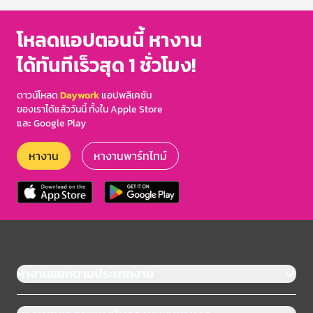
โหลดแอปตอนนี้ หางาน
ได้ทันทีเร็วสุด 1 ชั่วโมง!
ดาวน์โหลด
Daywork
แอปพลิเคชัน
ของเราได้แล้ววันนี้ ทั้งใน Apple Store
และ Google Play
หางาน
หางานพาร์ทไทม์
หางานแยกตามประเภทงาน