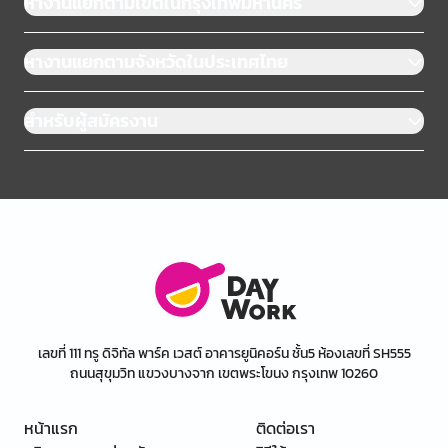
หางานแยกตามเขตในกรุงเทพมหานคร
หางานแยกตามจังหวัดในประเทศไทย
สำหรับผู้สมัครงาน
เลขที่ 111 ทรู ดิจิทัล พาร์ค เวสต์ อาคารยูนิคอร์น ชั้น5 ห้องเลขที่ SH555
ถนนสุขุมวิท แขวงบางจาก เขตพระโขนง กรุงเทพ 10260
หน้าแรก
ติดต่อเรา