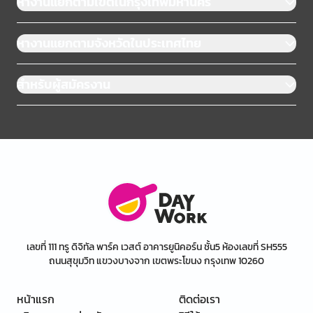
หางานแยกตามเขตในกรุงเทพมหานคร
หางานแยกตามจังหวัดในประเทศไทย
สำหรับผู้สมัครงาน
เลขที่ 111 ทรู ดิจิทัล พาร์ค เวสต์ อาคารยูนิคอร์น ชั้น5 ห้องเลขที่ SH555
ถนนสุขุมวิท แขวงบางจาก เขตพระโขนง กรุงเทพ 10260
หน้าแรก
ติดต่อเรา