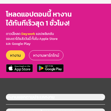
โหลดแอปตอนนี้ หางาน
ได้ทันทีเร็วสุด 1 ชั่วโมง!
ดาวน์โหลด
Daywork
แอปพลิเคชัน
ของเราได้แล้ววันนี้ ทั้งใน Apple Store
และ Google Play
หางาน
หางานพาร์ทไทม์
หางานแยกตามประเภทงาน