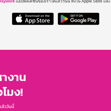
Daywork
แอปพลิเคชันของเราได้แล้ววันนี้ ทั้งใน Apple Store แล
หางาน
่วโมง!
้ววันนี้