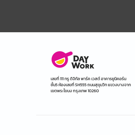
เลขที่ 111 ทรู ดิจิทัล พาร์ค เวสต์ อาคารยูนิคอร์น
ชั้น5 ห้องเลขที่ SH555 ถนนสุขุมวิท แขวงบางจาก
เขตพระโขนง กรุงเทพ 10260