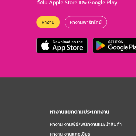
ทั้งใน Apple Store และ Google Play
หางาน
หางานพาร์ทไทม์
หางานแยกตามประเภทงาน
หางาน งานพีซี/พนักงานแนะนําสินค้า
หางาน งานแคชเชียร์