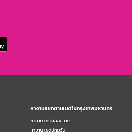
หางานแยกตามเขตในกรุงเทพมหานคร
หางาน เขตคลองเตย
หางาน เขตปทุมวัน