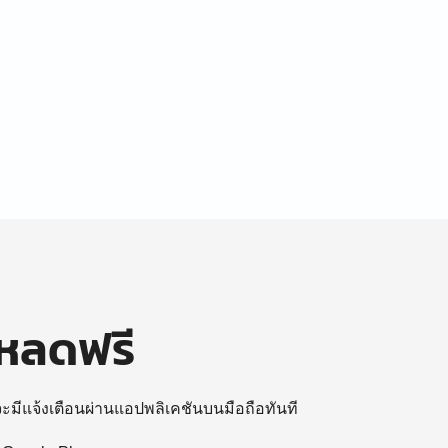
โหลดฟรี
 จะมีแจ้งเตือนผ่านแอปพลิเคชันบนมือถือทันที