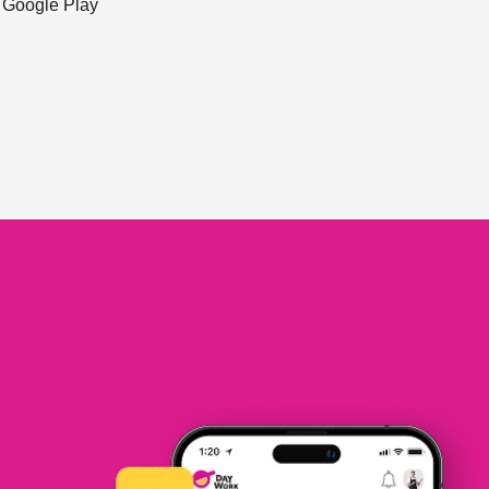
ะ Google Play