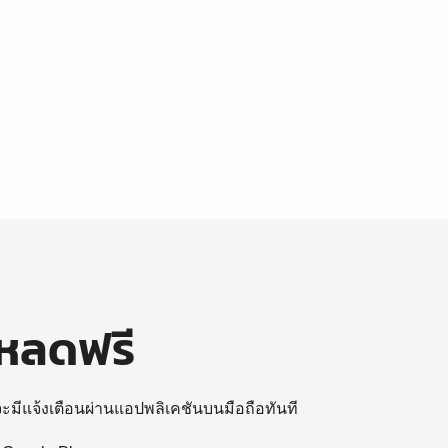
โหลดฟรี
 จะมีแจ้งเตือนผ่านแอปพลิเคชันบนมือถือทันที