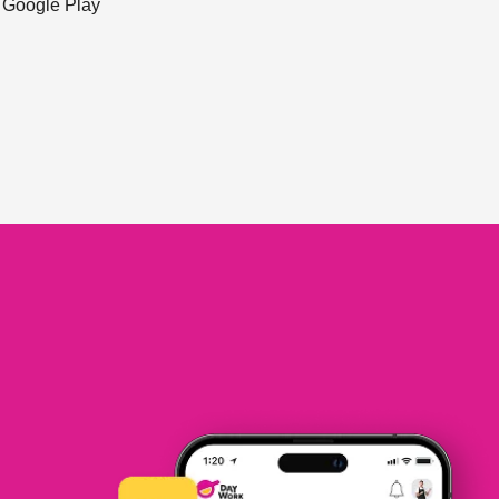
ะ Google Play