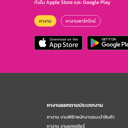
ทั้งใน Apple Store และ Google Play
หางาน
หางานพาร์ทไทม์
หางานแยกตามประเภทงาน
หางาน งานพีซี/พนักงานแนะนําสินค้า
หางาน งานแคชเชียร์