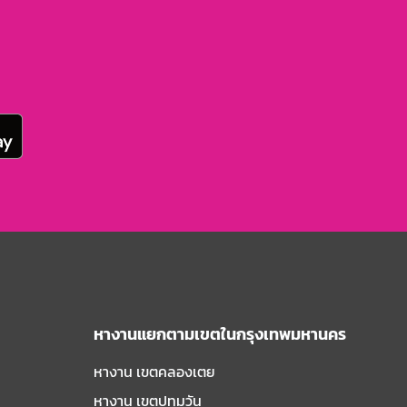
หางานแยกตามเขตในกรุงเทพมหานคร
หางาน เขตคลองเตย
หางาน เขตปทุมวัน