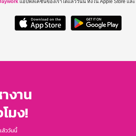
Daywork
แอปพลิเคชันของเราได้แล้ววันนี้ ทั้งใน Apple Store แล
หางาน
่วโมง!
้ววันนี้