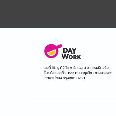
เลขที่ 111 ทรู ดิจิทัล พาร์ค เวสต์ อาคารยูนิคอร์น
ชั้น5 ห้องเลขที่ SH555 ถนนสุขุมวิท แขวงบางจาก
เขตพระโขนง กรุงเทพ 10260