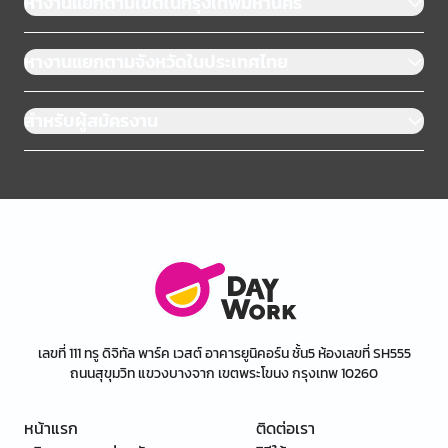
หางานแยกตามเขตในกรุงเทพมหานคร
หางานแยกตามจังหวัดในประเทศไทย
สำหรับผู้สมัครงาน
เลขที่ 111 ทรู ดิจิทัล พาร์ค เวสต์ อาคารยูนิคอร์น ชั้น5 ห้องเลขที่ SH555
ถนนสุขุมวิท แขวงบางจาก เขตพระโขนง กรุงเทพ 10260
หน้าแรก
ติดต่อเรา