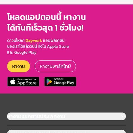
โหลดแอปตอนนี้ หางาน
ได้ทันทีเร็วสุด 1 ชั่วโมง!
ดาวน์โหลด
Daywork
แอปพลิเคชัน
ของเราได้แล้ววันนี้ ทั้งใน Apple Store
และ Google Play
หางาน
หางานพาร์ทไทม์
หางานแยกตามประเภทงาน