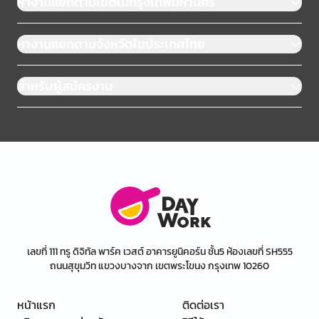
หางานแยกตามเขตในกรุงเทพมหานคร
หางานแยกตามจังหวัดในประเทศไทย
สำหรับผู้สมัครงาน
เลขที่ 111 ทรู ดิจิทัล พาร์ค เวสต์ อาคารยูนิคอร์น ชั้น5 ห้องเลขที่ SH555
ถนนสุขุมวิท แขวงบางจาก เขตพระโขนง กรุงเทพ 10260
หน้าแรก
ติดต่อเรา