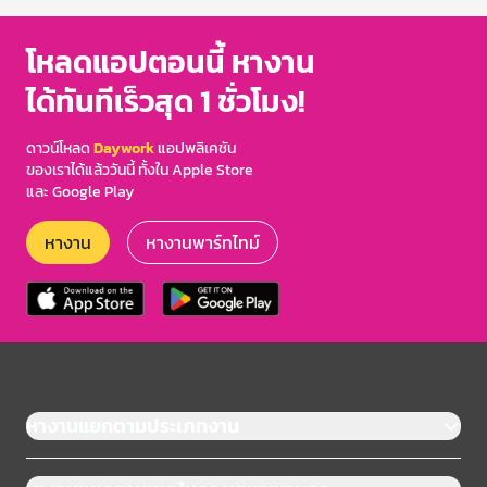
โหลดแอปตอนนี้ หางาน
ได้ทันทีเร็วสุด 1 ชั่วโมง!
ดาวน์โหลด
Daywork
แอปพลิเคชัน
ของเราได้แล้ววันนี้ ทั้งใน Apple Store
และ Google Play
หางาน
หางานพาร์ทไทม์
หางานแยกตามประเภทงาน