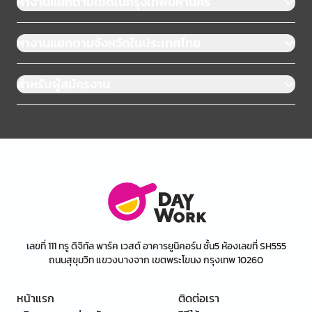
หางานแยกตามเขตในกรุงเทพมหานคร
หางานแยกตามจังหวัดในประเทศไทย
สำหรับผู้สมัครงาน
เลขที่ 111 ทรู ดิจิทัล พาร์ค เวสต์ อาคารยูนิคอร์น ชั้น5 ห้องเลขที่ SH555
ถนนสุขุมวิท แขวงบางจาก เขตพระโขนง กรุงเทพ 10260
หน้าแรก
ติดต่อเรา