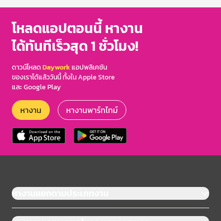
โหลดแอปตอนนี้ หางาน
ได้ทันทีเร็วสุด 1 ชั่วโมง!
ดาวน์โหลด
Daywork
แอปพลิเคชัน
ของเราได้แล้ววันนี้ ทั้งใน Apple Store
และ Google Play
หางาน
หางานพาร์ทไทม์
หางานแยกตามประเภทงาน