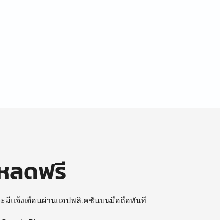
โหลดฟรี
 จะมีแจ้งเตือนผ่านแอปพลิเคชันบนมือถือทันที