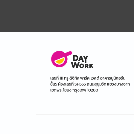
เลขที่ 111 ทรู ดิจิทัล พาร์ค เวสต์ อาคารยูนิคอร์น
ชั้น5 ห้องเลขที่ SH555 ถนนสุขุมวิท แขวงบางจาก
เขตพระโขนง กรุงเทพ 10260