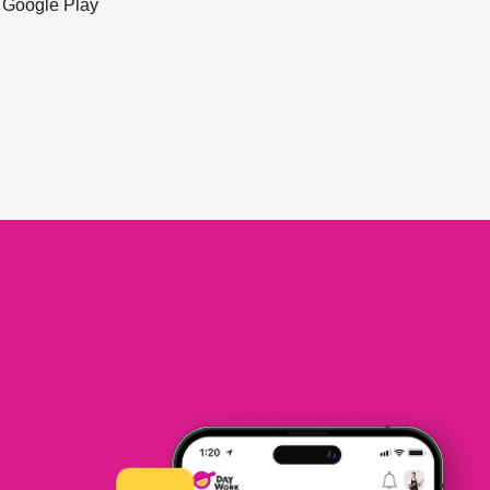
ะ Google Play