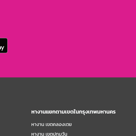
หางานแยกตามเขตในกรุงเทพมหานคร
หางาน เขตคลองเตย
หางาน เขตปทุมวัน