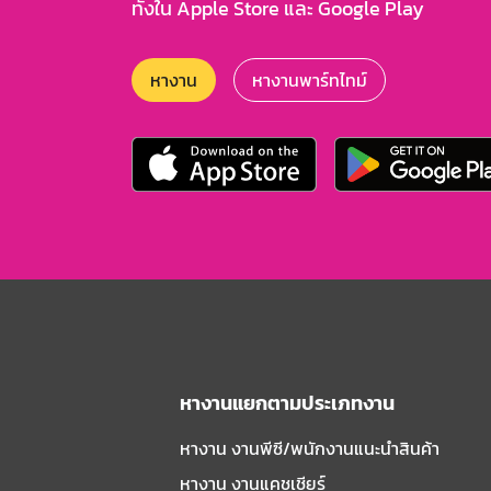
ทั้งใน Apple Store และ Google Play
หางาน
หางานพาร์ทไทม์
หางานแยกตามประเภทงาน
หางาน งานพีซี/พนักงานแนะนําสินค้า
หางาน งานแคชเชียร์