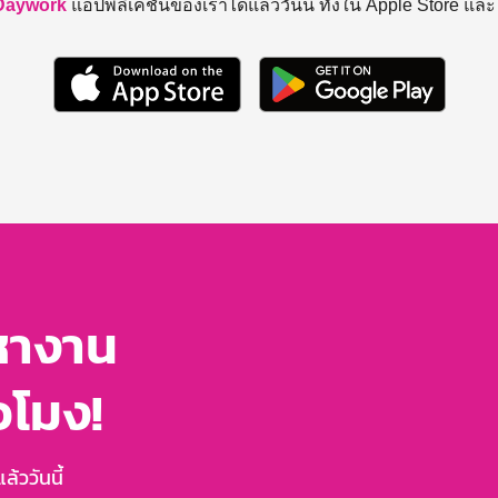
Daywork
แอปพลิเคชันของเราได้แล้ววันนี้ ทั้งใน Apple Store แล
หางาน
่วโมง!
้ววันนี้