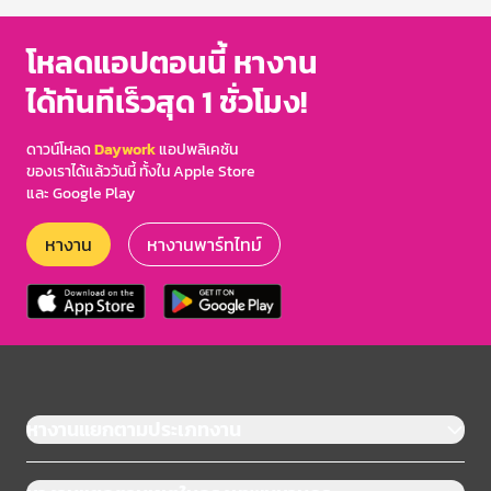
โหลดแอปตอนนี้ หางาน
ได้ทันทีเร็วสุด 1 ชั่วโมง!
ดาวน์โหลด
Daywork
แอปพลิเคชัน
ของเราได้แล้ววันนี้ ทั้งใน Apple Store
และ Google Play
หางาน
หางานพาร์ทไทม์
หางานแยกตามประเภทงาน