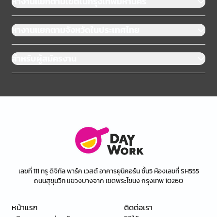
หางานแยกตามเขตในกรุงเทพมหานคร
หางานแยกตามจังหวัดในประเทศไทย
สำหรับผู้สมัครงาน
เลขที่ 111 ทรู ดิจิทัล พาร์ค เวสต์ อาคารยูนิคอร์น ชั้น5 ห้องเลขที่ SH555
ถนนสุขุมวิท แขวงบางจาก เขตพระโขนง กรุงเทพ 10260
หน้าแรก
ติดต่อเรา