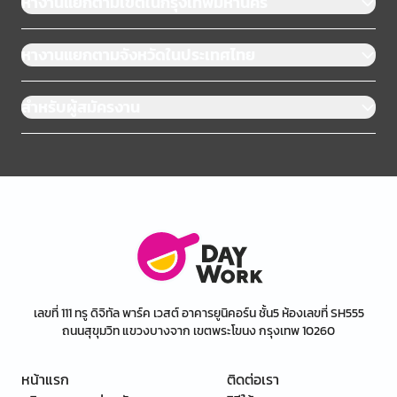
หางานแยกตามเขตในกรุงเทพมหานคร
หางานแยกตามจังหวัดในประเทศไทย
สำหรับผู้สมัครงาน
เลขที่ 111 ทรู ดิจิทัล พาร์ค เวสต์ อาคารยูนิคอร์น ชั้น5 ห้องเลขที่ SH555
ถนนสุขุมวิท แขวงบางจาก เขตพระโขนง กรุงเทพ 10260
หน้าแรก
ติดต่อเรา