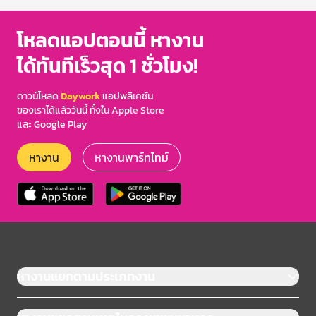
โหลดแอปตอนนี้ หางาน
ได้ทันทีเร็วสุด 1 ชั่วโมง!
ดาวน์โหลด
Daywork
แอปพลิเคชัน
ของเราได้แล้ววันนี้ ทั้งใน Apple Store
และ Google Play
หางาน
หางานพาร์ทไทม์
หางานแยกตามประเภทงาน