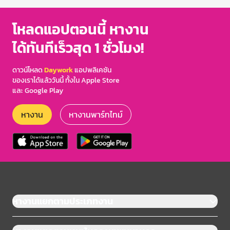
โหลดแอปตอนนี้ หางาน
ได้ทันทีเร็วสุด 1 ชั่วโมง!
ดาวน์โหลด
Daywork
แอปพลิเคชัน
ของเราได้แล้ววันนี้ ทั้งใน Apple Store
และ Google Play
หางาน
หางานพาร์ทไทม์
หางานแยกตามประเภทงาน