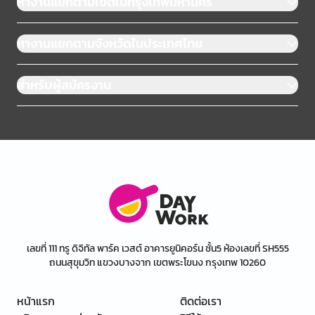
หางานแยกตามเขตในกรุงเทพมหานคร
หางานแยกตามจังหวัดในประเทศไทย
สำหรับผู้สมัครงาน
เลขที่ 111 ทรู ดิจิทัล พาร์ค เวสต์ อาคารยูนิคอร์น ชั้น5 ห้องเลขที่ SH555
ถนนสุขุมวิท แขวงบางจาก เขตพระโขนง กรุงเทพ 10260
หน้าแรก
ติดต่อเรา