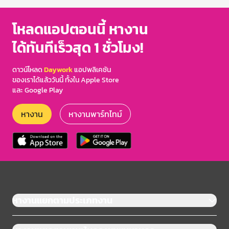
โหลดแอปตอนนี้ หางาน
ได้ทันทีเร็วสุด 1 ชั่วโมง!
ดาวน์โหลด
Daywork
แอปพลิเคชัน
ของเราได้แล้ววันนี้ ทั้งใน Apple Store
และ Google Play
หางาน
หางานพาร์ทไทม์
หางานแยกตามประเภทงาน