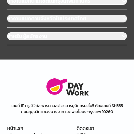
หางานแยกตามเขตในกรุงเทพมหานคร
หางานแยกตามจังหวัดในประเทศไทย
สำหรับผู้สมัครงาน
เลขที่ 111 ทรู ดิจิทัล พาร์ค เวสต์ อาคารยูนิคอร์น ชั้น5 ห้องเลขที่ SH555
ถนนสุขุมวิท แขวงบางจาก เขตพระโขนง กรุงเทพ 10260
หน้าแรก
ติดต่อเรา