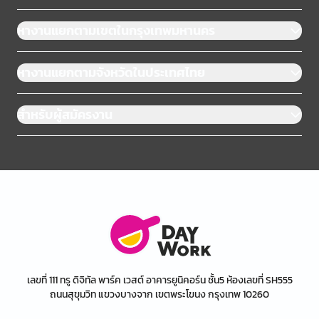
หางานแยกตามเขตในกรุงเทพมหานคร
หางานแยกตามจังหวัดในประเทศไทย
สำหรับผู้สมัครงาน
เลขที่ 111 ทรู ดิจิทัล พาร์ค เวสต์ อาคารยูนิคอร์น ชั้น5 ห้องเลขที่ SH555
ถนนสุขุมวิท แขวงบางจาก เขตพระโขนง กรุงเทพ 10260