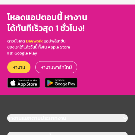
โหลดแอปตอนนี้ หางาน
ได้ทันทีเร็วสุด 1 ชั่วโมง!
ดาวน์โหลด
Daywork
แอปพลิเคชัน
ของเราได้แล้ววันนี้ ทั้งใน Apple Store
และ Google Play
หางาน
หางานพาร์ทไทม์
หางานแยกตามประเภทงาน