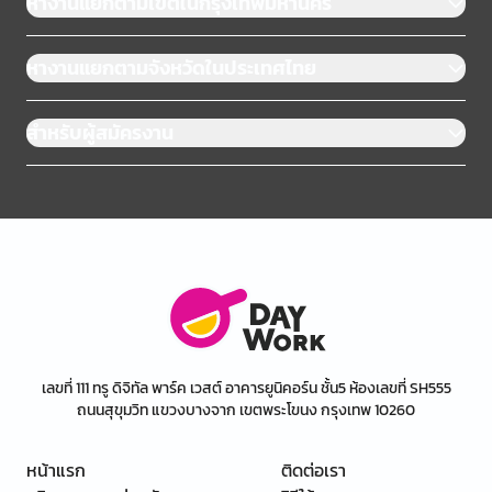
หางานแยกตามเขตในกรุงเทพมหานคร
หางานแยกตามจังหวัดในประเทศไทย
สำหรับผู้สมัครงาน
เลขที่ 111 ทรู ดิจิทัล พาร์ค เวสต์ อาคารยูนิคอร์น ชั้น5 ห้องเลขที่ SH555
ถนนสุขุมวิท แขวงบางจาก เขตพระโขนง กรุงเทพ 10260
หน้าแรก
ติดต่อเรา