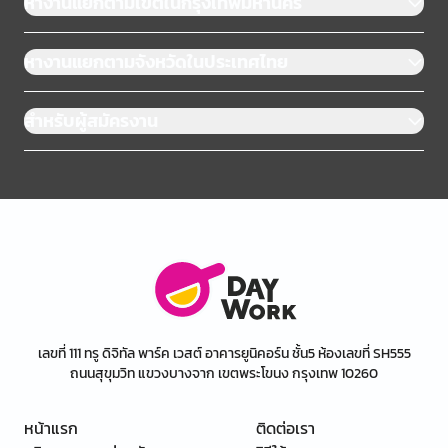
หางานแยกตามเขตในกรุงเทพมหานคร
หางานแยกตามจังหวัดในประเทศไทย
สำหรับผู้สมัครงาน
เลขที่ 111 ทรู ดิจิทัล พาร์ค เวสต์ อาคารยูนิคอร์น ชั้น5 ห้องเลขที่ SH555
ถนนสุขุมวิท แขวงบางจาก เขตพระโขนง กรุงเทพ 10260
หน้าแรก
ติดต่อเรา