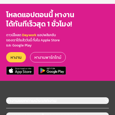
โหลดแอปตอนนี้ หางาน
ได้ทันทีเร็วสุด 1 ชั่วโมง!
ดาวน์โหลด
Daywork
แอปพลิเคชัน
ของเราได้แล้ววันนี้ ทั้งใน Apple Store
และ Google Play
หางาน
หางานพาร์ทไทม์
หางานแยกตามประเภทงาน